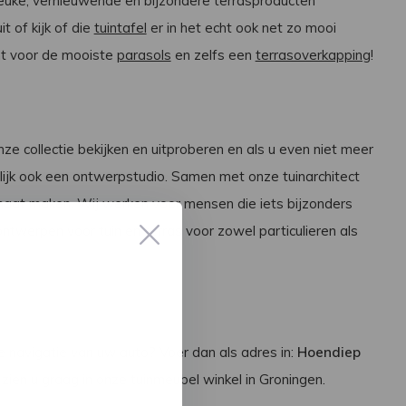
leuke, vernieuwende en bijzondere terrasproducten
it of kijk of die
tuintafel
er in het echt ook net zo mooi
cht voor de mooiste
parasols
en zelfs een
terrasoverkapping
!
nze collectie bekijken en uitproberen en als u even niet meer
elijk ook een ontwerpstudio. Samen met onze tuinarchitect
aat maken. Wij werken voor mensen die iets bijzonders
ontwerpen voor tuin en terras voor zowel particulieren als
 navigatie van uw auto? Voer dan als adres in:
Hoendiep
 zien u graag in onze tuinmeubel winkel in Groningen.