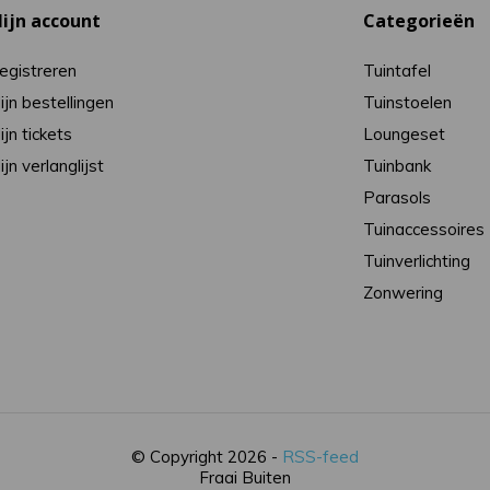
ijn account
Categorieën
egistreren
Tuintafel
ijn bestellingen
Tuinstoelen
ijn tickets
Loungeset
ijn verlanglijst
Tuinbank
Parasols
Tuinaccessoires
Tuinverlichting
Zonwering
© Copyright 2026 -
RSS-feed
Fraai Buiten