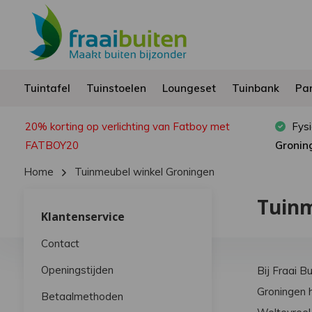
Tuintafel
Tuinstoelen
Loungeset
Tuinbank
Par
20% korting op verlichting van Fatboy met
Fysi
FATBOY20
Gronin
Home
Tuinmeubel winkel Groningen
Tuinm
Klantenservice
Contact
Openingstijden
Bij Fraai B
Groningen 
Betaalmethoden