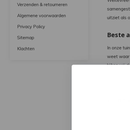
Weltevree!
Verzenden & retourneren
samengeste
Algemene voorwaarden
uitziet als
Privacy Policy
Beste a
Sitemap
In onze tui
Klachten
weet waar u
kijken wij 
willen en v
voor de hor
Tuinme
Wilt u onze
99
. Zo kun