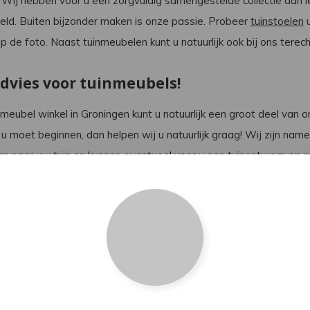
 Wij hebben voor u een zorgvuldig samengestelde collectie aan 
ld. Buiten bijzonder maken is onze passie. Probeer
tuinstoelen
u
 op de foto. Naast tuinmeubelen kunt u natuurlijk ook bij ons tere
dvies voor tuinmeubels!
nmeubel winkel in Groningen kunt u natuurlijk een groot deel van o
 moet beginnen, dan helpen wij u natuurlijk graag! Wij zijn nam
dan naar uw tuin en kunnen eventueel voor u een
tuinontwerp
op m
oor tuinen en terrassen die iets bijzonders verdienen. Wij maken 
eca.
ubel winkel in Groningen Bezoeken?
 tuinmeubel winkel in Groningen bezoeken? LET OP: Gebruikt u de
t u ons het beste vinden. Wij zitten direct naast Swiss Sense. Wij