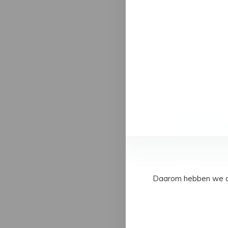
Kleuropties
HOUE Click 
219,-
Daarom hebben we op 