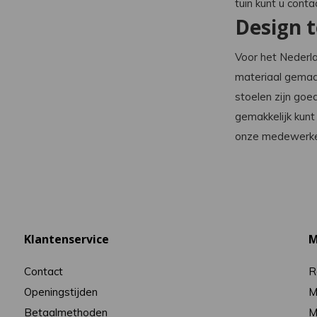
tuin kunt u cont
Design t
Voor het Nederla
materiaal gemaak
stoelen zijn goe
gemakkelijk kunt
onze medewerkers
Klantenservice
M
Contact
R
Openingstijden
M
Betaalmethoden
M