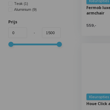
Kleuropties
Teak
(1)
Fermob lux
Aluminium
(9)
armchair
Prijs
559,-
-
Kleuropties
Houe Click 