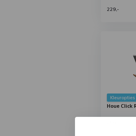
229,-
Kleuropties
Houe Click 
459,-