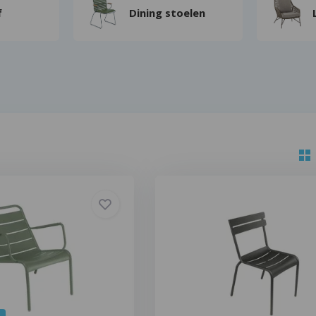
f
Dining stoelen