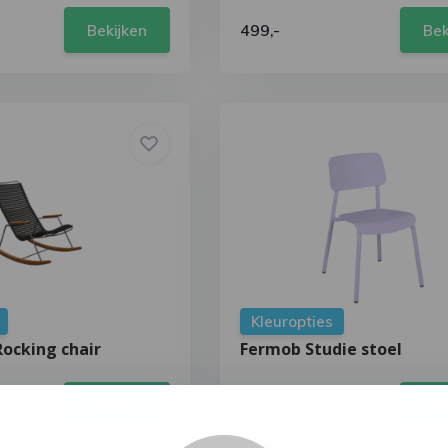
499,-
Bekijken
Bek
Kleuropties
Rocking chair
Fermob Studie stoel
299,-
Bekijken
Bek