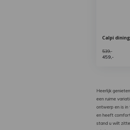
Calpi dining
539,-
459,-
Heerlijk geniete
een ruime varia
ontwerp en is in
en heeft comfort
stand u wilt zitt