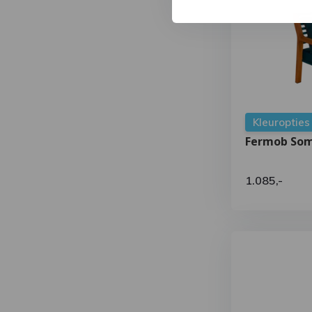
Kleuropties
Fermob Som
1.085,-