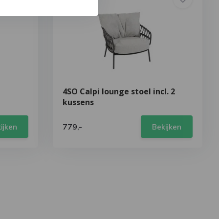
4SO Calpi lounge stoel incl. 2
kussens
779,-
ijken
Bekijken