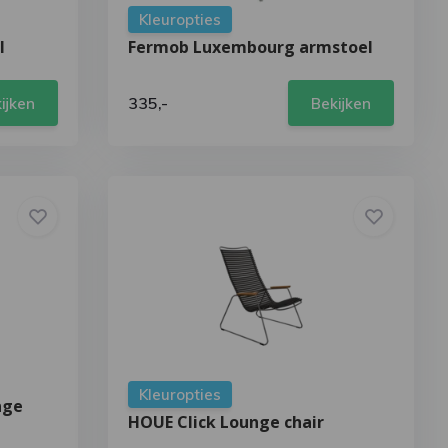
Kleuropties
l
Fermob Luxembourg armstoel
335,-
ijken
Bekijken
Kleuropties
nge
HOUE Click Lounge chair