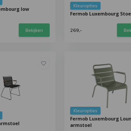
Kleuropties
embourg low
Fermob Luxembourg Stoe
269,-
Bekijken
Bek
Kleuropties
Fermob Luxembourg Lou
armstoel
armstoel