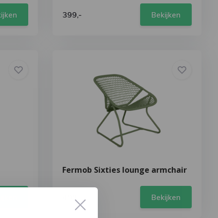
399,-
ijken
Bekijken
Fermob Sixties lounge armchair
499,-
ijken
Bekijken