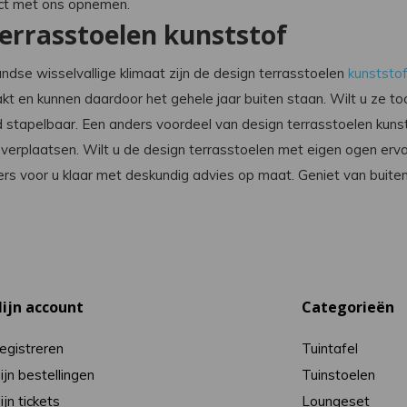
act met ons opnemen.
errasstoelen kunststof
ndse wisselvallige klimaat zijn de design terrasstoelen
kunststo
t en kunnen daardoor het gehele jaar buiten staan. Wilt u ze toch
d stapelbaar. Een anders voordeel van design terrasstoelen kunsts
 verplaatsen. Wilt u de design terrasstoelen met eigen ogen er
 voor u klaar met deskundig advies op maat. Geniet van buiten
ijn account
Categorieën
egistreren
Tuintafel
ijn bestellingen
Tuinstoelen
ijn tickets
Loungeset