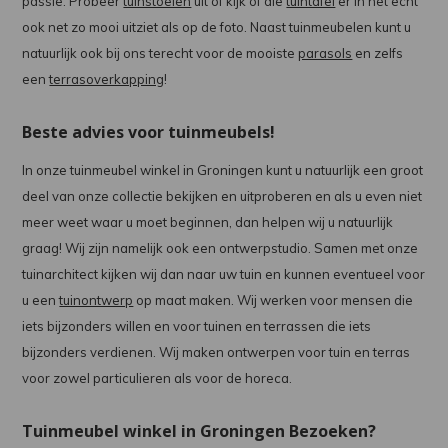
passie. Probeer
tuinstoelen
uit of kijk of die
tuintafel
er in het echt
ook net zo mooi uitziet als op de foto. Naast tuinmeubelen kunt u
natuurlijk ook bij ons terecht voor de mooiste
parasols
en zelfs
een
terrasoverkapping
!
Beste advies voor tuinmeubels!
In onze tuinmeubel winkel in Groningen kunt u natuurlijk een groot
deel van onze collectie bekijken en uitproberen en als u even niet
meer weet waar u moet beginnen, dan helpen wij u natuurlijk
graag! Wij zijn namelijk ook een ontwerpstudio. Samen met onze
tuinarchitect kijken wij dan naar uw tuin en kunnen eventueel voor
u een
tuinontwerp
op maat maken. Wij werken voor mensen die
iets bijzonders willen en voor tuinen en terrassen die iets
bijzonders verdienen. Wij maken ontwerpen voor tuin en terras
voor zowel particulieren als voor de horeca.
Tuinmeubel winkel in Groningen Bezoeken?