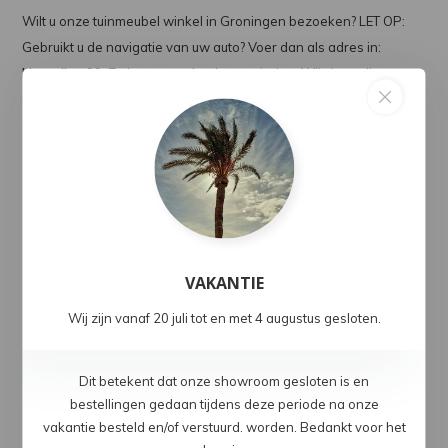
Wilt u onze tuinmeubel winkel in Groningen bezoeken? LET OP:
Gebruikt u de navigatie van uw auto? Voer dan als adres in:
Hoendiep 99
. Zo kunt u ons het beste vinden. Wij zitten direct
naast Swiss Sense. Wij zien u graag in onze tuinmeubel winkel in
Groningen.
VAKANTIE
Wij zijn vanaf 20 juli tot en met 4 augustus gesloten.
Dit betekent dat onze showroom gesloten is en
bestellingen gedaan tijdens deze periode na onze
vakantie besteld en/of verstuurd. worden. Bedankt voor het