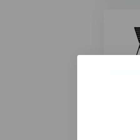
Kleuropties
HOUE ReCli
Aluminium
419,-