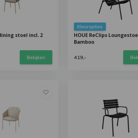
Kleuropties
ining stoel incl. 2
HOUE ReClips Loungestoe
Bamboo
419,-
Bekijken
Bek