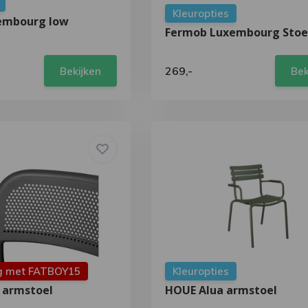
Kleuropties
embourg low
Fermob Luxembourg Stoe
269,-
Bekijken
Bek
g met FATBOY15
Kleuropties
 armstoel
HOUE Alua armstoel