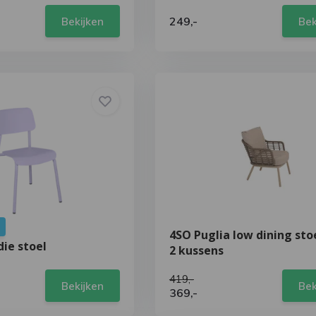
249,-
Bekijken
Bek
4SO Puglia low dining stoe
ie stoel
2 kussens
419,-
Bekijken
Bek
369,-