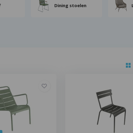
f
Dining stoelen