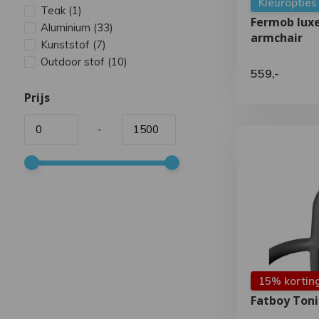
Kleuropties
Teak
(1)
Fermob lux
Aluminium
(33)
armchair
Kunststof
(7)
Outdoor stof
(10)
559,-
Prijs
-
15% kortin
Fatboy Toni