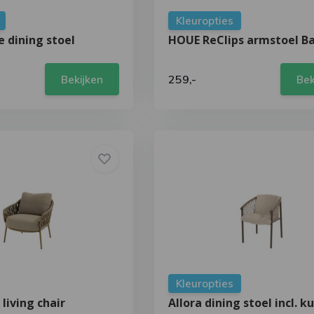
Kleuropties
e dining stoel
HOUE ReClips armstoel 
259,-
Bekijken
Bek
Kleuropties
 living chair
Allora dining stoel incl. k