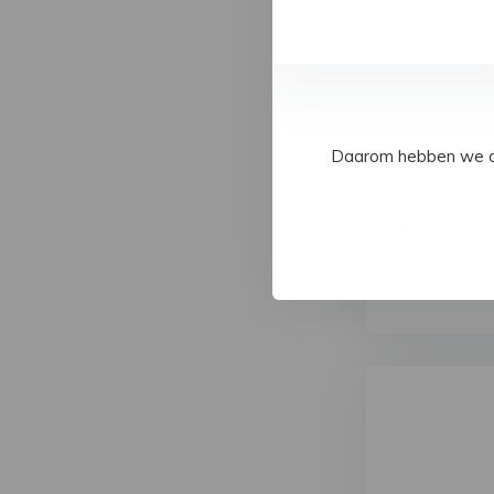
Daarom hebben we op 
Fermob Sixt
499,-