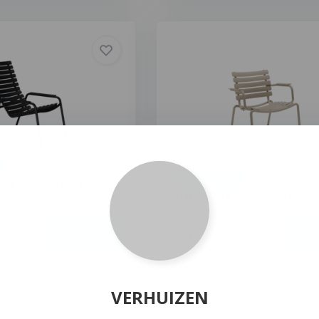
Kleuropties
ps Loungestoel
HOUE Alua Loungestoel
399,-
Bekijken
Bek
VERHUIZEN