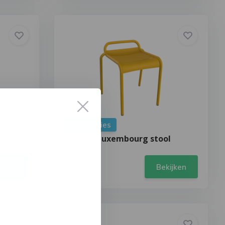
Kleuropties
Fermob Luxembourg stool
225,-
ijken
Bekijken