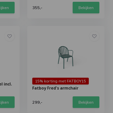
355,-
ijken
Bekijken
15% korting met FATBOY15
l incl.
Fatboy Fred's armchair
299,-
ijken
Bekijken