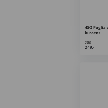
4SO Puglia d
kussens
289,-
249,-