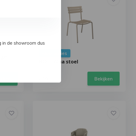
ig in de showroom dus
Kleuropties
nge
HOUE Alua stoel
249,-
ijken
Bekijken