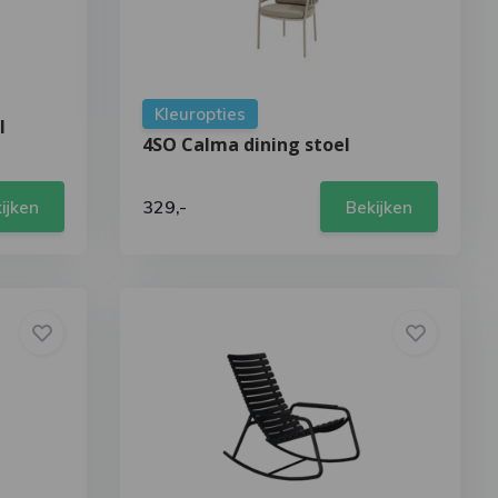
Kleuropties
l
4SO Calma dining stoel
329,-
ijken
Bekijken