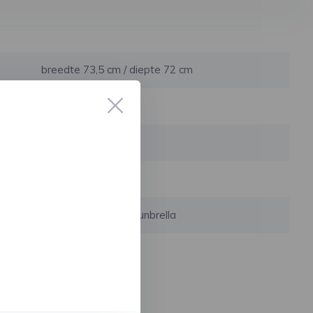
breedte 73,5 cm / diepte 72 cm
43 cm
80,5 cm
g
57 cm
Teak / Aluminium / Sunbrella