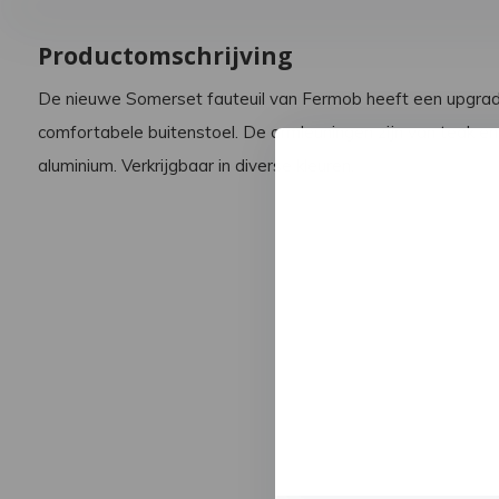
Productomschrijving
De nieuwe Somerset fauteuil van Fermob heeft een upgrad
comfortabele buitenstoel. De armleuningen zijn van teak en 
aluminium. Verkrijgbaar in diverse kleuren.