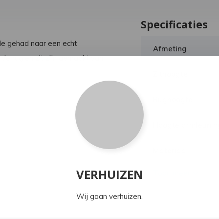
Specificaties
e gehad naar een echt
Afmeting
de rug en zit zijn gemaakt van
Zithoogte
Rughoogte
Hoogte armleunin
Materiaal
VERHUIZEN
Toon meer
Wij gaan verhuizen.