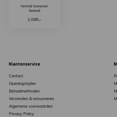
Fermob Somerset
fauteuil
1.085,-
Klantenservice
M
Contact
R
Openingstijden
M
Betaalmethoden
M
Verzenden & retourneren
M
Algemene voorwaarden
Privacy Policy