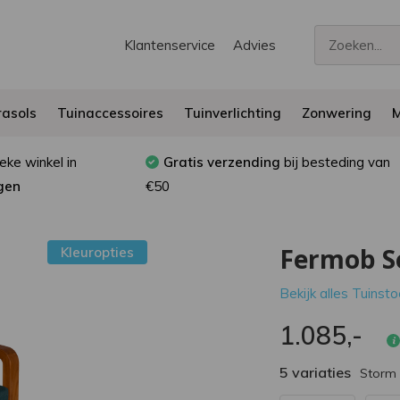
Klantenservice
Advies
asols
Tuinaccessoires
Tuinverlichting
Zonwering
M
eke winkel in
Gratis verzending
bij besteding van
gen
€50
Fermob S
Kleuropties
Bekijk alles Tuinst
1.085,-
5 variaties
Storm