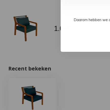
Daarom hebben we op 
Fermob
1.085,-
Storm Grey
Verzendi
Recent bekeken