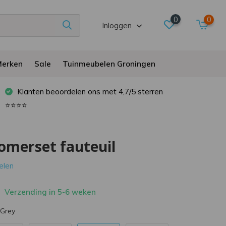
0
0
Inloggen
erken
Sale
Tuinmeubelen Groningen
Klanten beoordelen ons met 4,7/5 sterren
⭐⭐⭐⭐
omerset fauteuil
oelen
Verzending in 5-6 weken
 Grey