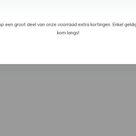
een groot deel van onze voorraad extra kortingen. Enkel geld
 Somerset fauteuil
kom langs!
ng in 5-6 weken