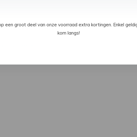
een groot deel van onze voorraad extra kortingen. Enkel geld
 Somerset fauteuil
kom langs!
e
ng in 5-6 weken