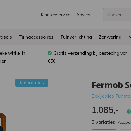
Klantenservice
Advies
asols
Tuinaccessoires
Tuinverlichting
Zonwering
M
eke winkel in
Gratis verzending
bij besteding van
gen
€50
Fermob S
Kleuropties
Bekijk alles Tuinst
1.085,-
5 variaties
Acapul