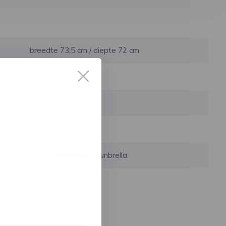
breedte 73,5 cm / diepte 72 cm
43 cm
80,5 cm
g
57 cm
Teak / Aluminium / Sunbrella