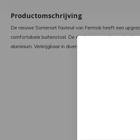
Productomschrijving
De nieuwe Somerset fauteuil van Fermob heeft een upgrad
comfortabele buitenstoel. De armleuningen zijn van teak en 
aluminium. Verkrijgbaar in diverse kleuren.