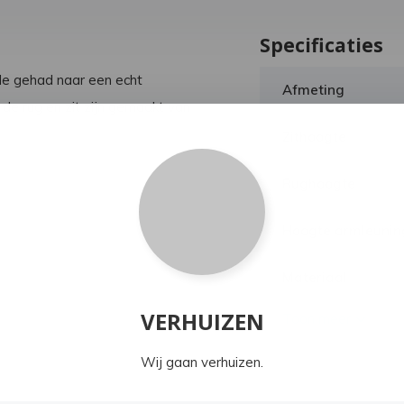
Specificaties
e gehad naar een echt
Afmeting
de rug en zit zijn gemaakt van
Zithoogte
Rughoogte
Hoogte armleunin
Materiaal
VERHUIZEN
Toon meer
Wij gaan verhuizen.