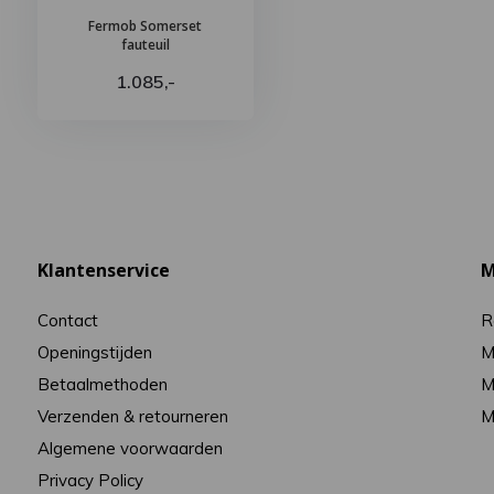
Fermob Somerset
fauteuil
1.085,-
Klantenservice
M
Contact
R
Openingstijden
M
Betaalmethoden
M
Verzenden & retourneren
M
Algemene voorwaarden
Privacy Policy