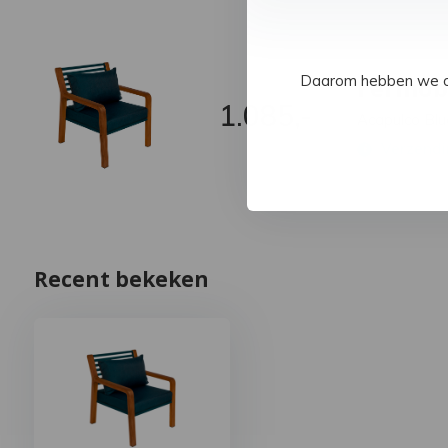
Daarom hebben we op 
Fermob
1.085,-
Acapulco Blu
Verzendi
Recent bekeken