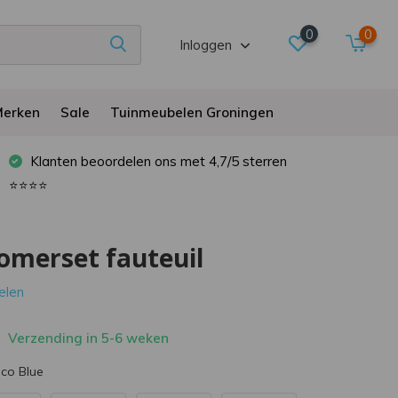
0
0
Inloggen
erken
Sale
Tuinmeubelen Groningen
Klanten beoordelen ons met 4,7/5 sterren
⭐⭐⭐⭐
omerset fauteuil
oelen
Verzending in 5-6 weken
co Blue