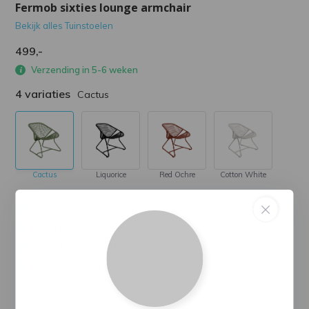
Fermob sixties lounge armchair
Bekijk alles Tuinstoelen
499,-
Verzending in 5-6 weken
4 variaties
Cactus
Cactus
Liquorice
Red Ochre
Cotton White
Altijd de beste prijs
Snelle levering in heel Nederland
Altijd 14 dagen niet goed, geld terug
Standaard 5 jaar garantie*