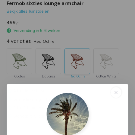
Fermob sixties lounge armchair
Bekijk alles Tuinstoelen
499,-
Verzending in 5-6 weken
4 variaties
Red Ochre
Cactus
Liquorice
Red Ochre
Cotton White
Altijd de beste prijs
Snelle levering in heel Nederland
Altijd 14 dagen niet goed, geld terug
Standaard 5 jaar garantie*