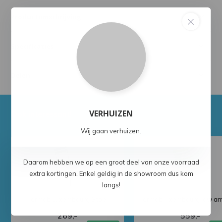
Productomschrijving
Specificaties
Delen
VERHUIZEN
Ook interessant!
Wij gaan verhuizen.
Daarom hebben we op een groot deel van onze voorraad
extra kortingen. Enkel geldig in de showroom dus kom
langs!
Fermob Luxembourg Stoel
Fermob luxembourg low ar
269,-
559,-