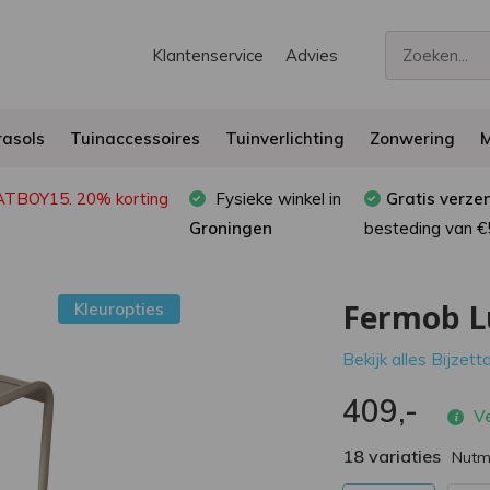
Klantenservice
Advies
asols
Tuinaccessoires
Tuinverlichting
Zonwering
M
FATBOY15. 20% korting
Fysieke winkel in
Gratis verze
Groningen
besteding van €
Fermob L
Kleuropties
Bekijk alles Bijzett
409,-
Ve
18 variaties
Nut