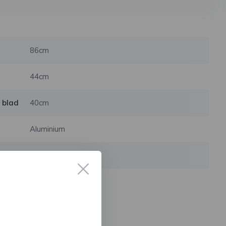
86cm
44cm
 blad
40cm
Aluminium
Fermob