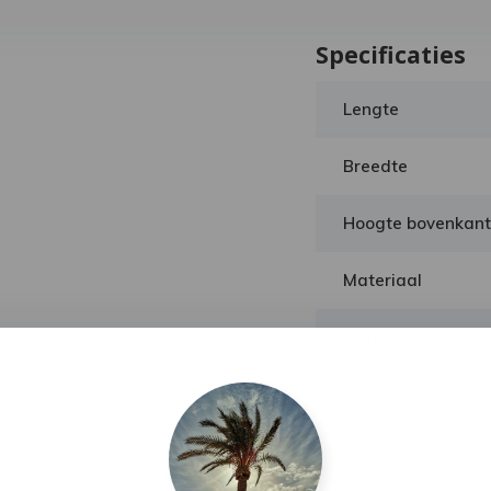
Specificaties
Lengte
Breedte
Hoogte bovenkant
Materiaal
Merk
Toon meer