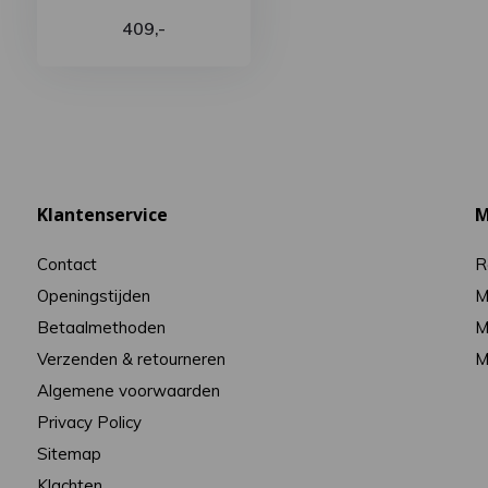
409,-
Klantenservice
M
Contact
R
Openingstijden
M
Betaalmethoden
M
Verzenden & retourneren
M
Algemene voorwaarden
Privacy Policy
Sitemap
Klachten