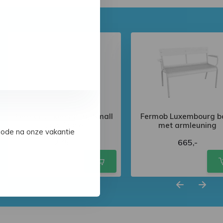
Fermob Luxembourg Small
Fermob Luxembourg b
Low Table
met armleuning
iode na onze vakantie
275,-
665,-