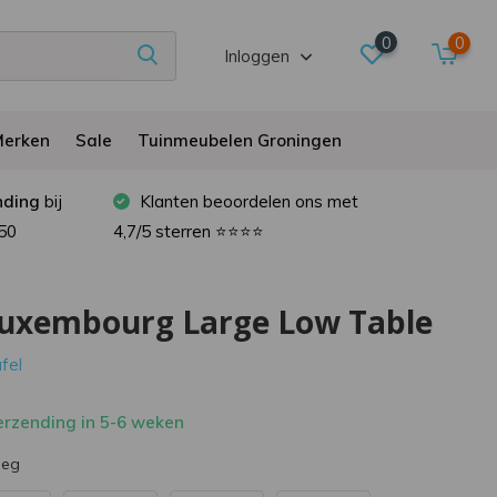
0
0
Inloggen
erken
Sale
Tuinmeubelen Groningen
nding
bij
Klanten beoordelen ons met
50
4,7/5 sterren ⭐⭐⭐⭐
uxembourg Large Low Table
afel
rzending in 5-6 weken
meg