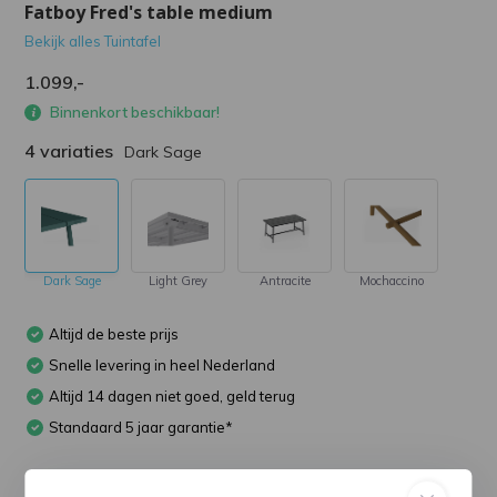
Fatboy Fred's table medium
Bekijk alles Tuintafel
1.099,-
Binnenkort beschikbaar!
4 variaties
Dark Sage
Dark Sage
Light Grey
Antracite
Mochaccino
Altijd de beste prijs
Snelle levering in heel Nederland
Altijd 14 dagen niet goed, geld terug
Standaard 5 jaar garantie*