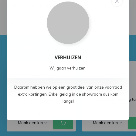
Productomschrijving
Delen
Ook interessant!
VERHUIZEN
Wij gaan verhuizen.
Daarom hebben we op een groot deel van onze voorraad
extra kortingen. Enkel geldig in de showroom dus kom
Fermob luxembourg tafel
Fermob Luxembourg ta
langs!
207x100cm
143x80cm
1.419,-
999,-