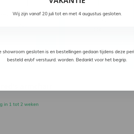
VAKANTIE
Wij zijn vanaf 20 juli tot en met 4 augustus gesloten.
ermob Luxembourg Stoel
Fermob Luxembourg
armstoel
269,-
335,-
e showroom gesloten is en bestellingen gedaan tijdens deze per
besteld en/of verstuurd. worden. Bedankt voor het begrip.
Fred's armchair
 in 1 tot 2 weken