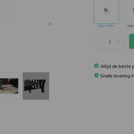
Sage Green
Wav
-
+
Altijd de beste p
Snelle levering 
+13