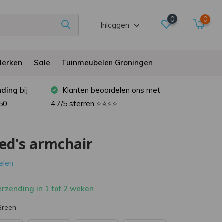
0
0
Inloggen
erken
Sale
Tuinmeubelen Groningen
nding
bij
Klanten beoordelen ons met
50
4,7/5 sterren ⭐⭐⭐⭐
ed's armchair
oelen
rzending in 1 tot 2 weken
Green