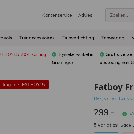
Klantenservice
Advies
asols
Tuinaccessoires
Tuinverlichting
Zonwering
M
FATBOY15. 20% korting
Fysieke winkel in
Gratis verze
Groningen
besteding van €
Fatboy Fr
rting met FATBOY15
Bekijk alles Tuinst
299,-
Ve
5 variaties
Sage 