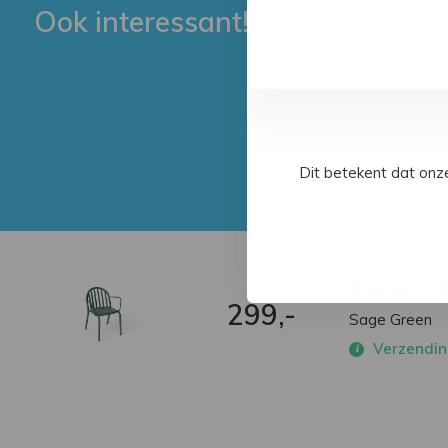
Ook interessant!
F
Dit betekent dat onz
Fatboy 
299,-
Sage Green
Verzending