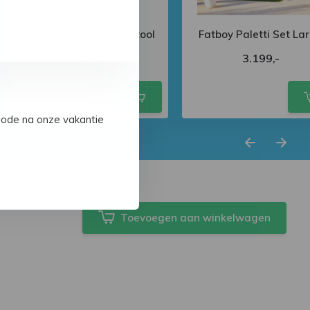
Fermob Luxembourg stool
Fatboy Paletti Set La
225,-
3.199,-
iode na onze vakantie
Toevoegen aan winkelwagen