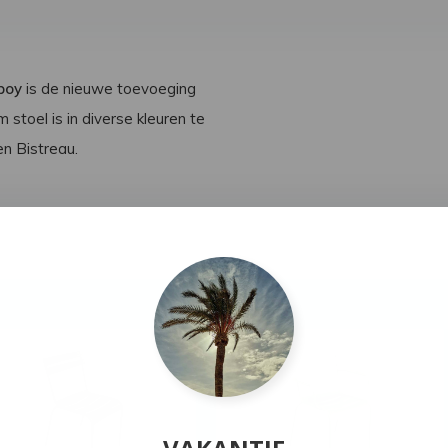
boy
is de nieuwe toevoeging
 stoel is in diverse kleuren te
en Bistreau.