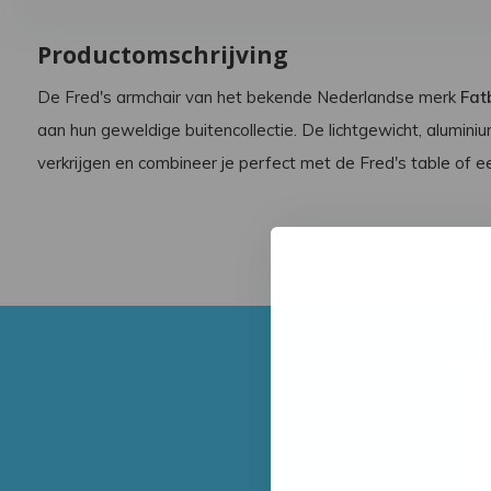
Productomschrijving
De Fred's armchair van het bekende Nederlandse merk
Fat
aan hun geweldige buitencollectie. De lichtgewicht, aluminium
verkrijgen en combineer je perfect met de Fred's table of e
 Fred's Bistreau
Fatboy Fred's Square
Bistreau
399,-
669,-