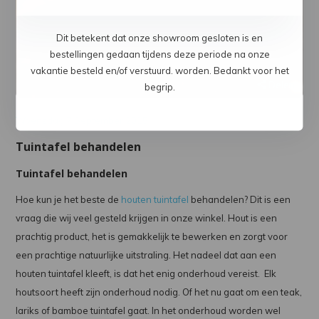
Dit betekent dat onze showroom gesloten is en
bestellingen gedaan tijdens deze periode na onze
vakantie besteld en/of verstuurd. worden. Bedankt voor het
Delen
begrip.
Woensdag 7 September 2015
Tuintafel behandelen
Tuintafel behandelen
Hoe kun je het beste de
houten tuintafel
behandelen? Dit is een
vraag die wij veel gesteld krijgen in onze winkel. Hout is een
prachtig product, het is gemakkelijk te bewerken en zorgt voor
een prachtige natuurlijke uitstraling. Het nadeel dat aan een
houten tuintafel kleeft, is dat het enig onderhoud vereist. Elk
houtsoort heeft zijn onderhoud nodig. Of het nu gaat om een teak,
lariks of bamboe tuintafel gaat. In het onderhoud worden wel