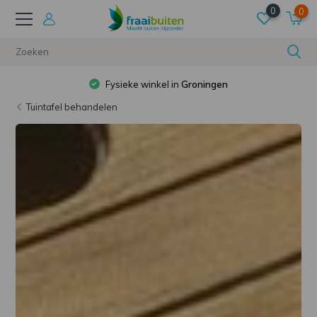
0
0
Gratis verzending
bij besteding van €50
Tuintafel behandelen