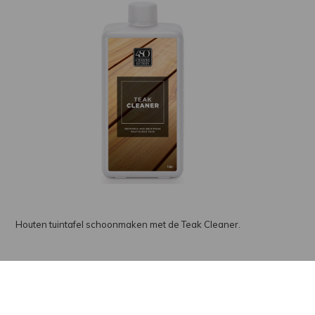
Houten tuintafel schoonmaken met de Teak Cleaner.