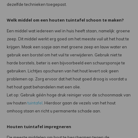
dezelfde technieken toegepast.
Welk middel om een houten tuintafel schoon te maken?
Een middel wat iedereen wel in huis heeft staan, namelijk: groene
zeep. Dit middel werkt erg goed om het meeste vuil uit het hout te
krijgen. Maak een sopje aan met groene zeep en lauw water en
gebruik een borstel om het vuil te verwijderen. Gebruik niet te
harde borstels, beter is een bijvoorbeeld een schuursponsje te
gebruiken. Lichtjes opschuren van het hout levert ook geen
problemen op. Zorg ervoor dat het hout goed droog is voordat u
het hout gaat behandelen met een olie.
Let op: Gebruik géén hoge druk reiniger voor de schoonmaak van
uw houten
tuintafel
. Hierdoor gaan de vezels van het hout
omhoog staan en richt u permanente schade aan.
Houten tuintafel impregneren
De meeste middelen om hout te beschermen tegen de