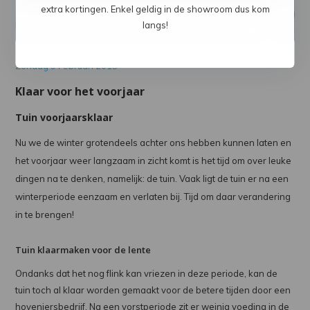
extra kortingen. Enkel geldig in de showroom dus kom
langs!
Delen
Zondag 9 Februari 2015
Klaar voor het voorjaar
Tuin voorjaarsklaar
Nu we de winter grotendeels achter ons hebben kunnen laten en
het voorjaar weer langzaam in zicht komt is het tijd om over leuke
dingen na te denken, namelijk: de tuin. Vaak ligt de tuin er na een
winterperiode eenzaam en verlaten bij. Tijd om daar verandering
in te brengen!
Tuin klaarmaken voor de lente
Ondanks dat het nog flink kan vriezen in deze periode, kan de
tuin toch al klaar worden gemaakt voor de betere tijden door een
hoveniersbedrijf. Na een vorstperiode zit er weinig voeding in de