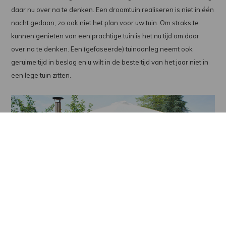
daar nu over na te denken. Een droomtuin realiseren is niet in één
nacht gedaan, zo ook niet het plan voor uw tuin. Om straks te
kunnen genieten van een prachtige tuin is het nu tijd om daar
over na te denken. Een (gefaseerde) tuinaanleg neemt ook
geruime tijd in beslag en u wilt in de beste tijd van het jaar niet in
een lege tuin zitten.