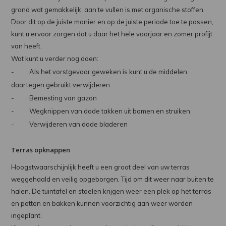
grond wat gemakkelijk aan te vullen is met organische stoffen.
Door dit op de juiste manier en op de juiste periode toe te passen,
kunt u ervoor zorgen dat u daar het hele voorjaar en zomer profijt
van heeft.
Wat kunt u verder nog doen:
- Als het vorstgevaar geweken is kunt u de middelen
daartegen gebruikt verwijderen
- Bemesting van gazon
- Wegknippen van dode takken uit bomen en struiken
- Verwijderen van dode bladeren
Terras opknappen
Hoogstwaarschijnlijk heeft u een groot deel van uw terras
weggehaald en veilig opgeborgen. Tijd om dit weer naar buiten te
halen. De tuintafel en stoelen krijgen weer een plek op het terras
en potten en bakken kunnen voorzichtig aan weer worden
ingeplant.