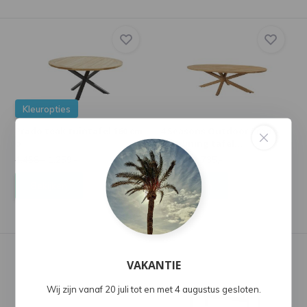
Kleuropties
Prado teak tuintafel 160 cm.
4 Seasons Outdoor Prado
ø
low dining tafel...
1.458,-
1.259,-
2.038,-
1.735,-
Bekijken
Bekijken
VAKANTIE
Wij zijn vanaf 20 juli tot en met 4 augustus gesloten.