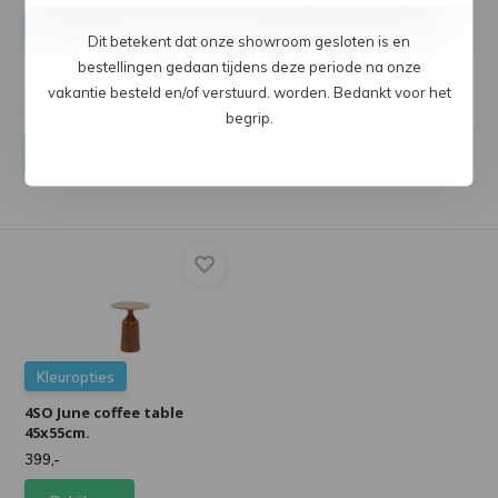
Kleuropties
Magazijn leegverkoop
Dit betekent dat onze showroom gesloten is en
4SO June coffee table
4SO Forza hoge koffietafel
bestellingen gedaan tijdens deze periode na onze
80x35cm.
vakantie besteld en/of verstuurd. worden. Bedankt voor het
699,-
1.009,-
395,-
begrip.
Bekijken
Bekijken
Kleuropties
4SO June coffee table
45x55cm.
399,-