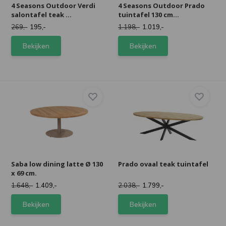
4 Seasons Outdoor Verdi
4 Seasons Outdoor Prado
salontafel teak ...
tuintafel 130 cm...
269,-
195,-
1.198,-
1.019,-
Bekijken
Bekijken
Saba low dining latte Ø 130
Prado ovaal teak tuintafel
x 69 cm.
1.648,-
1.409,-
2.038,-
1.799,-
Bekijken
Bekijken