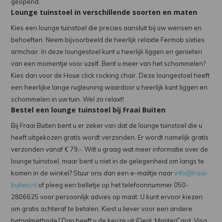
geopend.
Lounge tuinstoel in verschillende soorten en maten
Kies een lounge tuinstoel die precies aansluit bij uw wensen en
behoeften. Neem bijvoorbeeld de heerlijk relaxte Fermob sixties
armchair. In deze loungestoel kunt u heerlijk liggen en genieten
van een momentje voor uzelf. Bent u meer van het schommelen?
Kies dan voor de Houe click rocking chair. Deze loungestoel heeft
een heerlijke lange rugleuning waardoor u heerlijk kunt liggen en
schommelen in uw tuin. Wel zo relaxt!
Bestel een lounge tuinstoel bij Fraai Buiten
Bij Fraai Buiten bent u er zeker van dat de lounge tuinstoel die u
heeft uitgekozen gratis wordt verzonden. Er wordt namelijk gratis
verzonden vanaf € 79,-. Wilt u graag wat meer informatie over de
lounge tuinstoel, maar bent u niet in de gelegenheid om langs te
komen in de winkel? Stuur ons dan een e-mailtje naar
info@fraai-
buiten.nl
of pleeg een belletje op het telefoonnummer 050-
2806625 voor persoonlijk advies op maat. U kunt ervoor kiezen
om gratis achteraf te betalen. Kiest u liever voor een andere
betaalmethode? Dan heeft u de keuze uit iDeal, MasterCard, Visa,