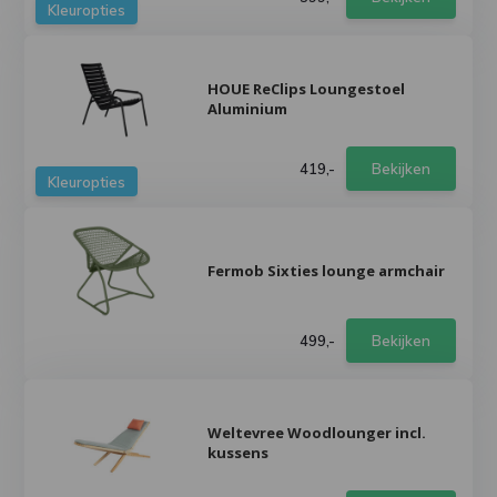
Kleuropties
HOUE ReClips Loungestoel
Aluminium
419,-
Bekijken
Kleuropties
Fermob Sixties lounge armchair
499,-
Bekijken
Weltevree Woodlounger incl.
kussens