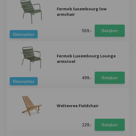
Fermob luxembourg low
armchair
559,-
Bekijken
Kleuropties
Fermob Luxembourg Lounge
armstoel
499,-
Bekijken
Kleuropties
Weltevree Fieldchair
229,-
Bekijken