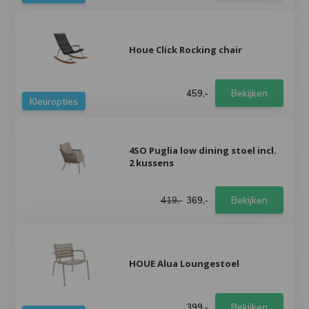
Houe Click Rocking chair
459,-
Bekijken
Kleuropties
4SO Puglia low dining stoel incl.
2 kussens
419,-
369,-
Bekijken
HOUE Alua Loungestoel
399,-
Bekijken