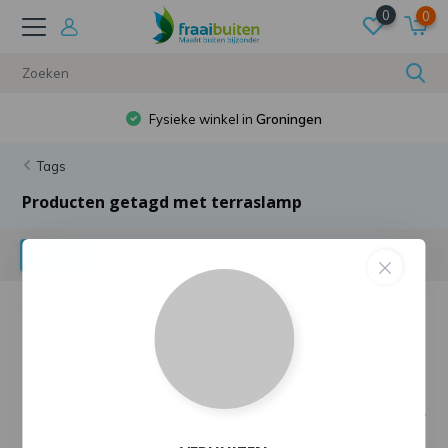
0
0
Fysieke winkel in
Groningen
Tags
Producten getagd met terraslamp
Filters
Geen producten gevonden!...
Klantenservice