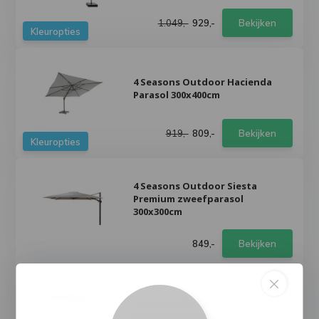
1.049,-
929,-
Bekijken
Kleuropties
4 Seasons Outdoor Hacienda
Parasol 300x400cm
919,-
809,-
Bekijken
Kleuropties
4 Seasons Outdoor Siesta
Premium zweefparasol
300x300cm
849,-
Bekijken
4 Seasons Outdoor Siesta
Premium 350 cm. Ø