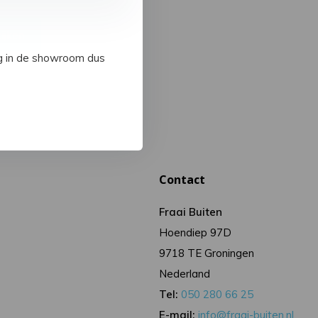
ijken
ig in de showroom dus
Contact
Fraai Buiten
Hoendiep 97D
9718 TE Groningen
Nederland
Tel:
050 280 66 25
E-mail:
info@fraai-buiten.nl