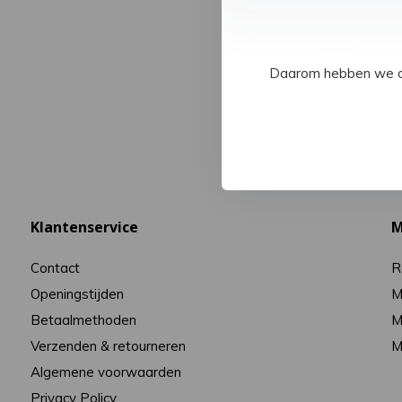
84,95
Daarom hebben we op 
Klantenservice
M
Contact
R
Openingstijden
M
Betaalmethoden
M
Verzenden & retourneren
M
Algemene voorwaarden
Privacy Policy