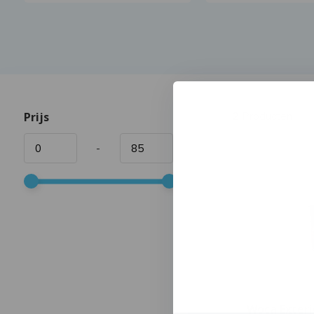
Prijs
2
Producten
-
Woca Exterio