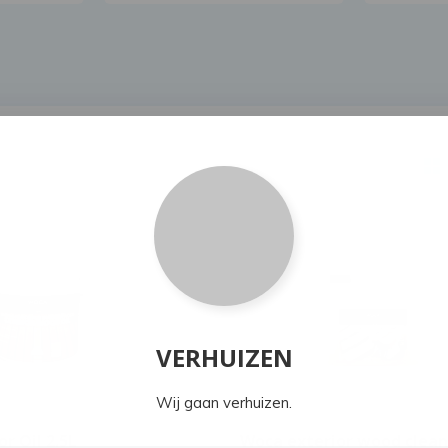
VERHUIZEN
Wij gaan verhuizen.
r Oil 2.5L
Woca exterior wood clean