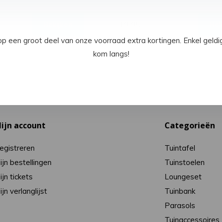
19,95
Bekijken
Bek
een groot deel van onze voorraad extra kortingen. Enkel geld
kom langs!
ijn account
Categorieën
egistreren
Tuintafel
ijn bestellingen
Tuinstoelen
ijn tickets
Loungeset
ijn verlanglijst
Tuinbank
Parasols
Tuinaccessoires