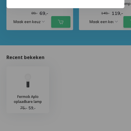
Fermob Balad
Fermob Mooon lamp
69,-
119,-
89,-
149,-
Recent bekeken
Fermob Aplo
oplaadbare lamp
75,-
59,-