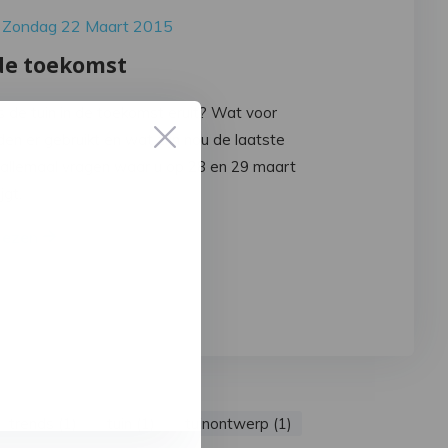
 Zondag 22 Maart 2015
de toekomst
s de tuin in de toekomst eruit? Wat voor
en er gebruikt en wat zijn nou de laatste
n allemaal vragen waar u op 28 en 29 maart
jgt.
 lezen
trends (1)
tuin (1)
tuinontwerp (1)