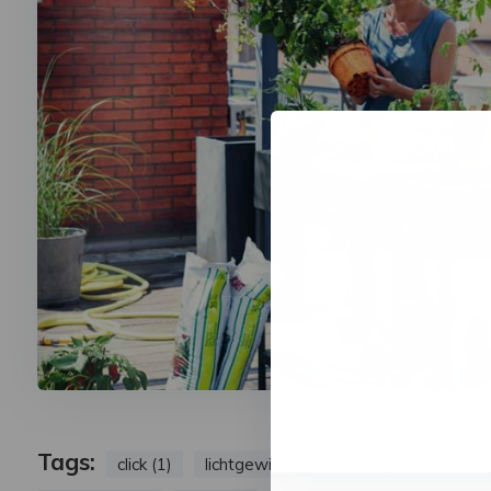
Tags:
click (1)
lichtgewicht tuinstoelen (1)
rocking