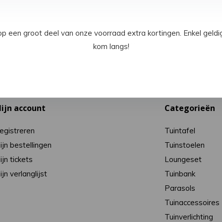
een groot deel van onze voorraad extra kortingen. Enkel geld
1
van
1
artikelen
kom langs!
ijn account
Categorieën
egistreren
Tuintafel
ijn bestellingen
Tuinstoelen
ijn tickets
Loungeset
ijn verlanglijst
Tuinbank
Parasols
Tuinaccessoires
Tuinverlichting