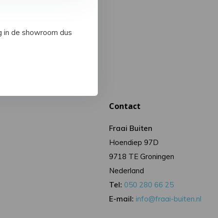
ig in de showroom dus
Contact
Fraai Buiten
Hoendiep 97D
9718 TE Groningen
Nederland
Tel:
050 280 66 25
E-mail:
info@fraai-buiten.nl