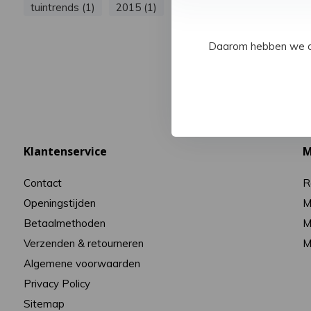
tuintrends (1)
2015 (1)
Daarom hebben we op 
Klantenservice
M
Contact
R
Openingstijden
M
Betaalmethoden
M
Verzenden & retourneren
M
Algemene voorwaarden
Privacy Policy
Sitemap