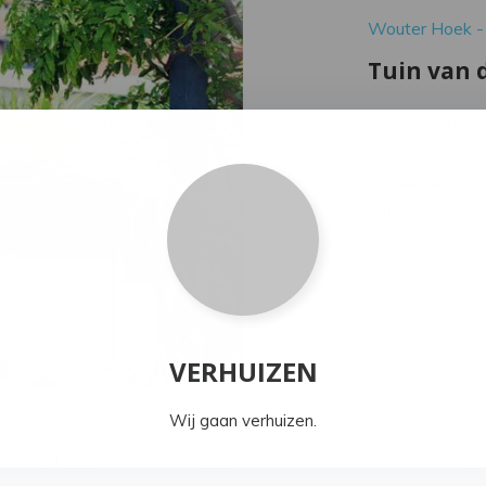
Wouter Hoek -
Tuin van 
Hoe ziet precie
materialen word
trends? Dit zij
antwoord op kri
Artikel verder
VERHUIZEN
Wij gaan verhuizen.
 chair (1)
toekomst (1)
transparante zonnepanelen (1)