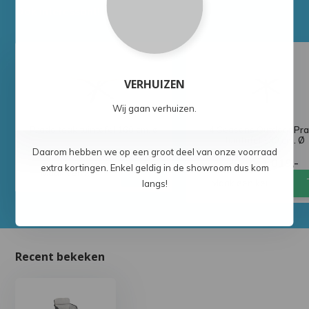
Ook interessant!
VERHUIZEN
Wij gaan verhuizen.
Prado teak tuintafel 160 cm. ø
4 Seasons Outdoor Pr
tuintafel 130 cm. Ø
1.259,-
Daarom hebben we op een groot deel van onze voorraad
1.458,-
1.019,-
1.198,-
extra kortingen. Enkel geldig in de showroom dus kom
langs!
Recent bekeken