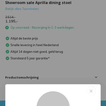
Showroom sale Aprilla dining stoel
Bekijk alles Tuinstoelen
2.514,-
1.195,-
Op voorraad - Bezorging in 1-3 werkdagen
Altijd de beste prijs
Snelle levering in heel Nederland
Altijd 14 dagen niet goed, geld terug
Standaard 5 jaar garantie*
Productomschrijving
Delen