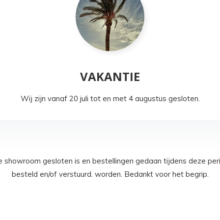
ruik
jes, hapjes of decoratieve
 of een gezellige avond met
VAKANTIE
ne Koffietafel?
Wij zijn vanaf 20 juli tot en met 4 augustus gesloten.
e showroom gesloten is en bestellingen gedaan tijdens deze per
besteld en/of verstuurd. worden. Bedankt voor het begrip.
praktische aanvulling op jouw