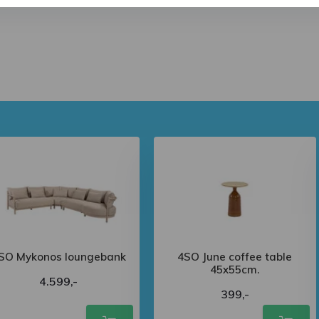
SO Mykonos loungebank
4SO June coffee table
45x55cm.
4.599,-
399,-