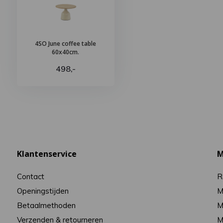
4SO June coffee table
60x40cm.
498,-
Klantenservice
M
Contact
R
Openingstijden
M
Betaalmethoden
M
Verzenden & retourneren
M