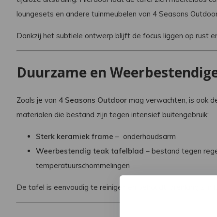
loungesets en andere tuinmeubelen van 4 Seasons Outdoor
Dankzij het subtiele ontwerp blijft de focus liggen op rust e
Duurzame en Weerbestendige
Zoals je van
4 Seasons Outdoor
mag verwachten, is ook de 
materialen die bestand zijn tegen intensief buitengebruik:
Sterk keramiek frame
– onderhoudsarm
Weerbestendig teak tafelblad
– bestand tegen rege
temperatuurschommelingen
De tafel is eenvoudig te reinigen en behoudt jarenlang zijn lu