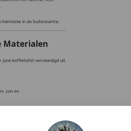
.
n harmonie in de buitenruimte.
 Materialen
June koffietafel vervaardigd uit
n, zon en
xe uitstraling.