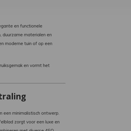
egante en functionele
n, duurzame materialen en
en moderne tuin of op een
bruiksgemak en vormt het
raling
en een minimalistisch ontwerp.
elblad zorgt voor een luxe en
 combineren met diverse 4SO