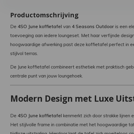
Productomschrijving
De
4SO June koffietafel
van
4 Seasons Outdoor
is een el
toevoeging aan iedere loungeset. Met haar verfijnde desig
hoogwaardige afwerking past deze koffietafel perfect in e
stijlvol terras.
De June koffietafel combineert esthetiek met praktisch ge
centrale punt van jouw loungehoek.
Modern Design met Luxe Uitst
De
4SO June koffietafel
kenmerkt zich door strakke lijnen 
Het stijlvolle frame in combinatie met het hoogwaardige taf
tijdloze uitstraling. Hierdoor laat de tafel zich moeiteloos