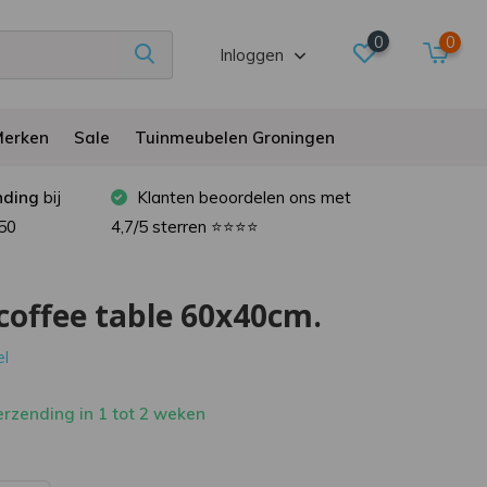
0
0
Inloggen
erken
Sale
Tuinmeubelen Groningen
nding
bij
Klanten beoordelen ons met
50
4,7/5 sterren ⭐⭐⭐⭐
coffee table 60x40cm.
el
rzending in 1 tot 2 weken