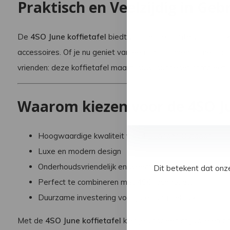
Praktisch en Veelzijdig in Geb
De
4SO June koffietafel
biedt voldoende ruimte voor drank
accessoires. Of je nu geniet van een ontspannen zomerdag
vrienden: deze koffietafel maakt jouw loungeset compleet.
Waarom kiezen voor de 4SO Ju
Hoogwaardige kwaliteit van 4 Seasons Outdoor
Luxe en modern design
Onderhoudsvriendelijk en weerbestendig
Dit betekent dat onz
Perfect te combineren met 4SO loungesets
Duurzame investering voor jarenlang gebruik
Met de
4SO June koffietafel
kies je voor een stijlvolle en 