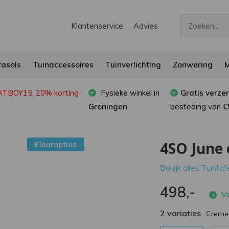
Klantenservice
Advies
asols
Tuinaccessoires
Tuinverlichting
Zonwering
M
FATBOY15. 20% korting
Fysieke winkel in
Gratis verze
Groningen
besteding van €
4SO June 
Kleuropties
Bekijk alles Tuintaf
498,-
Ve
2 variaties
Creme