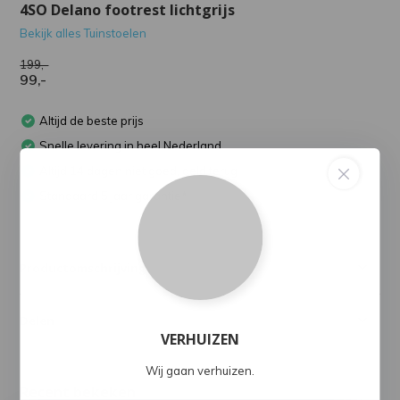
4SO Delano footrest lichtgrijs
Bekijk alles Tuinstoelen
199,-
99,-
Altijd de beste prijs
Snelle levering in heel Nederland
Altijd 14 dagen niet goed, geld terug
Standaard 5 jaar garantie*
Productomschrijving
Delen
VERHUIZEN
Wij gaan verhuizen.
Recent bekeken