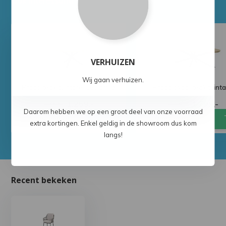
Ook interessant!
VERHUIZEN
Wij gaan verhuizen.
Prado teak tuintafel 160 cm. ø
Prado ovaal teak tuinta
1.259,-
1.799,-
1.458,-
2.038,-
Daarom hebben we op een groot deel van onze voorraad
extra kortingen. Enkel geldig in de showroom dus kom
langs!
Recent bekeken