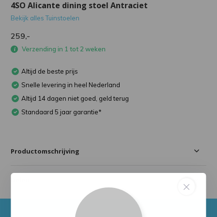
4SO Alicante dining stoel Antraciet
Bekijk alles Tuinstoelen
259,-
Verzending in 1 tot 2 weken
Altijd de beste prijs
Snelle levering in heel Nederland
Altijd 14 dagen niet goed, geld terug
Standaard 5 jaar garantie*
Productomschrijving
Delen