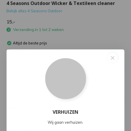
4 Seasons Outdoor Wicker & Textileen cleaner
Bekijk alles 4 Seasons Outdoor
15,-
Verzending in 1 tot 2 weken
Altijd de beste prijs
Snelle levering in heel Nederland
Altijd 14 dagen niet goed, geld terug
Standaard 5 jaar garantie*
Productomschrijving
Delen
VERHUIZEN
Wij gaan verhuizen.