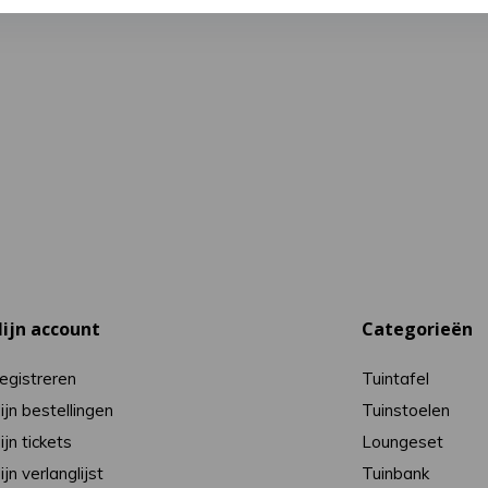
ijn account
Categorieën
egistreren
Tuintafel
ijn bestellingen
Tuinstoelen
ijn tickets
Loungeset
ijn verlanglijst
Tuinbank