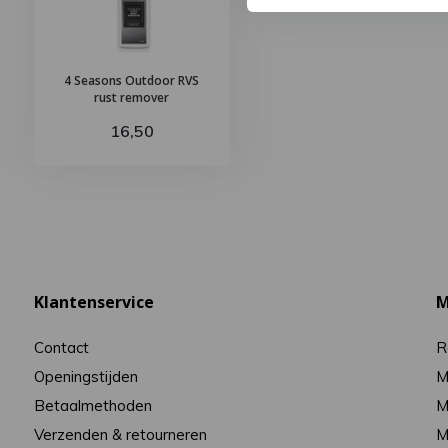
4 Seasons Outdoor RVS
rust remover
16,50
Klantenservice
M
Contact
R
Openingstijden
M
Betaalmethoden
M
Verzenden & retourneren
M