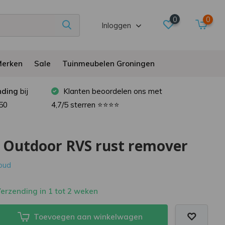
0
0
Inloggen
erken
Sale
Tuinmeubelen Groningen
nding
bij
Klanten beoordelen ons met
50
4,7/5 sterren ⭐⭐⭐⭐
s Outdoor RVS rust remover
houd
erzending in 1 tot 2 weken
Toevoegen aan winkelwagen