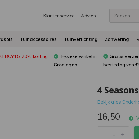
Klantenservice
Advies
asols
Tuinaccessoires
Tuinverlichting
Zonwering
M
FATBOY15. 20% korting
Fysieke winkel in
Gratis verze
Groningen
besteding van €
4 Season
Bekijk alles Onder
16,50
V
-
+