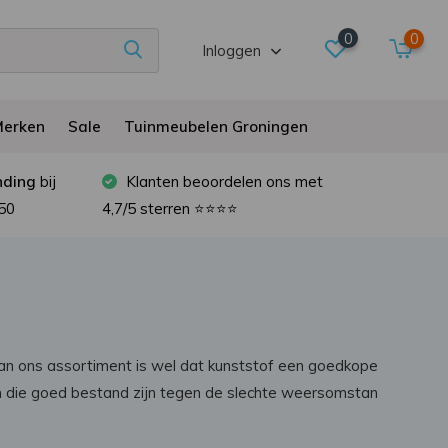
0
0
Inloggen
erken
Sale
Tuinmeubelen Groningen
nding
bij
Klanten beoordelen ons met
50
4,7/5 sterren ⭐⭐⭐⭐
 van ons assortiment is wel dat kunststof een goedkope
en die goed bestand zijn tegen de slechte weersomstan