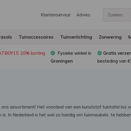
Klantenservice
Advies
asols
Tuinaccessoires
Tuinverlichting
Zonwering
M
FATBOY15. 20% korting
Fysieke winkel in
Gratis verze
Groningen
besteding van €
in ons assortiment! Het voordeel van een kunststof tuintafel los
 is. In Nederland is het wel zo handig om tuinmeubels te hebb