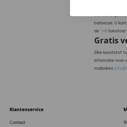
rechthoekige kun
van dat u genoeg
barbecue. U kunt
de
Trill
tuinstoel 
Gratis 
Elke kunststof t
informatie over 
mailadres
info@f
Klantenservice
M
Contact
R