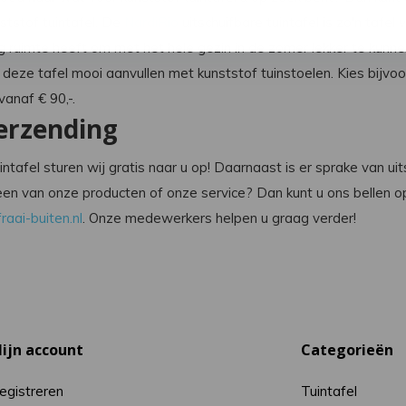
ststof tuintafel. De
Nardi
Rio
uitschuifbare tuintafel is zo'n tafel
 ruimte heeft om met het hele gezin in de zomer lekker te kunne
 deze tafel mooi aanvullen met kunststof tuinstoelen. Kies bijv
vanaf € 90,-.
verzending
uintafel sturen wij gratis naar u op! Daarnaast is er sprake van 
een van onze producten of onze service? Dan kunt u ons bellen
raai-buiten.nl
. Onze medewerkers helpen u graag verder!
ijn account
Categorieën
egistreren
Tuintafel