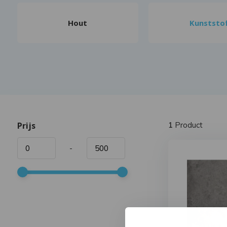
Hout
Kunststo
Prijs
1
Product
-