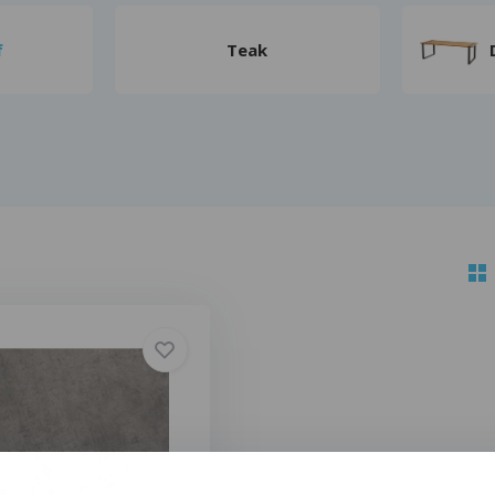
f
Teak