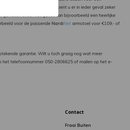
 vanaf € 871,-. Met deze tafel bent u er in ieder geval zeker
n genieten onder het genot van bijvoorbeeld een heerlijke
oorbeeld voor de passende
Nardi
Net
armstoel voor €109,- of
uitstekende garantie. Wilt u toch graag nog wat meer
 op het telefoonnummer 050-2806625 of mailen op het e-
Contact
Fraai Buiten