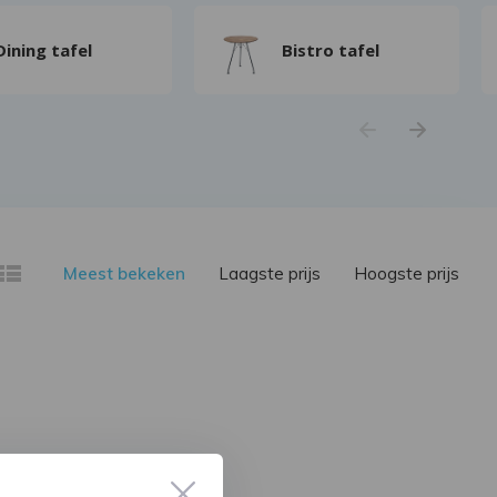
Dining tafel
Bistro tafel
Meest bekeken
Laagste prijs
Hoogste prijs