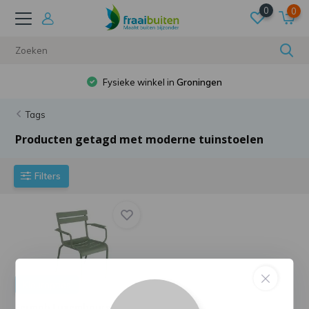
0
0
Fysieke winkel in
Groningen
Tags
Producten getagd met moderne tuinstoelen
Filters
Kleuropties
Fermob Luxembourg