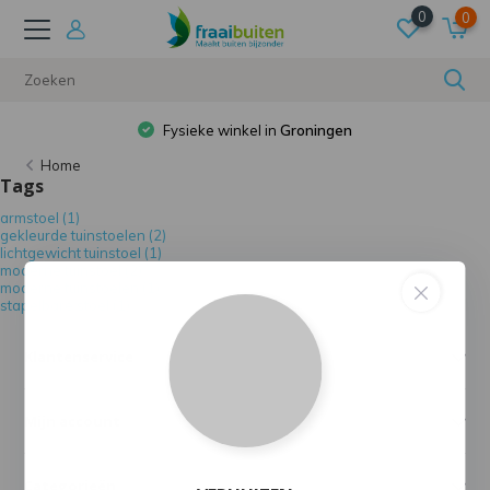
0
0
Fysieke winkel in
Groningen
Home
Tags
armstoel
(1)
gekleurde tuinstoelen
(2)
lichtgewicht tuinstoel
(1)
moderne tuinstoel
(2)
moderne tuinstoelen
(1)
stapelbare stoel
(1)
Klantenservice
Mijn account
Categorieën