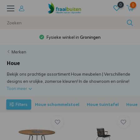
0
0
Gratis verzending
bij besteding van €50
Merken
Houe
Bekijk ons prachtige assortiment Houe meubelen | Verschillende
designs en vrolijke, zomerse kleuren! In de showroom en online!
Toon meer
Houe schommelstoel
Houe tuintafel
Houe 
Filters