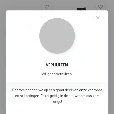
Opties
Kleuropties
HOUE Pico café tafel rond
HOUE ReClips armstoel
Bamboo
499,-
259,-
Bekijken
Bekijken
VERHUIZEN
Wij gaan verhuizen.
Daarom hebben we op een groot deel van onze voorraad
extra kortingen. Enkel geldig in de showroom dus kom
langs!
Kleuropties