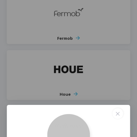
Fermob
Houe